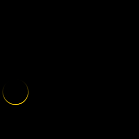
VIDEO - SETA
;
E
X
P
L
O
R
E
T
H
E
V
A
R
I
E
T
Y