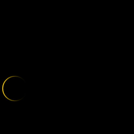
UFC 306: O'M
;
E
X
P
L
O
R
E
T
H
E
V
A
R
I
E
T
Y