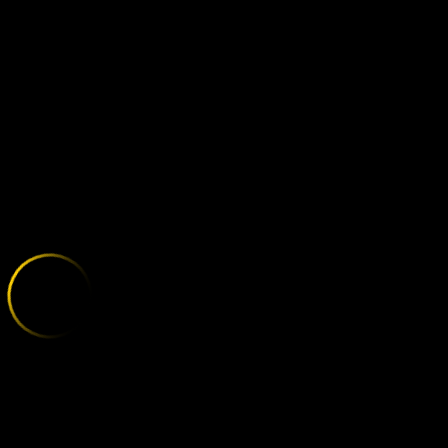
UFC 327: PRO
;
E
X
P
L
O
R
E
T
H
E
V
A
R
I
E
T
Y