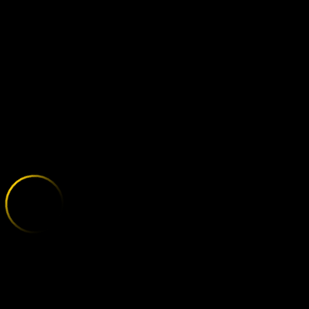
BRIGHTON - L
;
E
X
P
L
O
R
E
T
H
E
V
A
R
I
E
T
Y