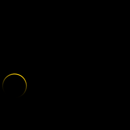
WOLVES - BU
;
E
X
P
L
O
R
E
T
H
E
V
A
R
I
E
T
Y