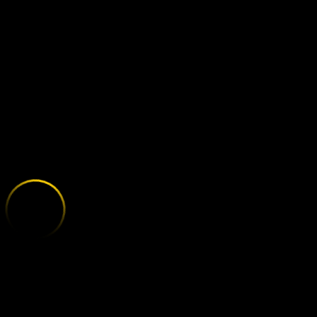
FULHAM - MA
;
E
X
P
L
O
R
E
T
H
E
V
A
R
I
E
T
Y