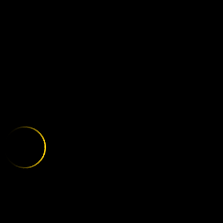
MANCHESTER 
;
E
X
P
L
O
R
E
T
H
E
V
A
R
I
E
T
Y