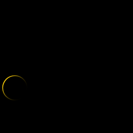
BORUSSIA MO
;
E
X
P
L
O
R
E
T
H
E
V
A
R
I
E
T
Y