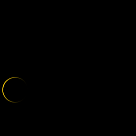
POLISSYA - 
;
E
X
P
L
O
R
E
T
H
E
V
A
R
I
E
T
Y