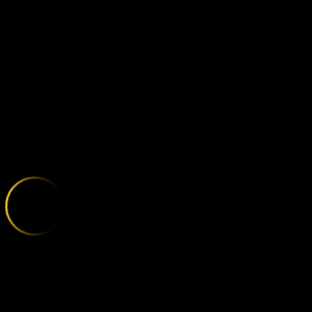
MANCHESTER 
;
E
X
P
L
O
R
E
T
H
E
V
A
R
I
E
T
Y