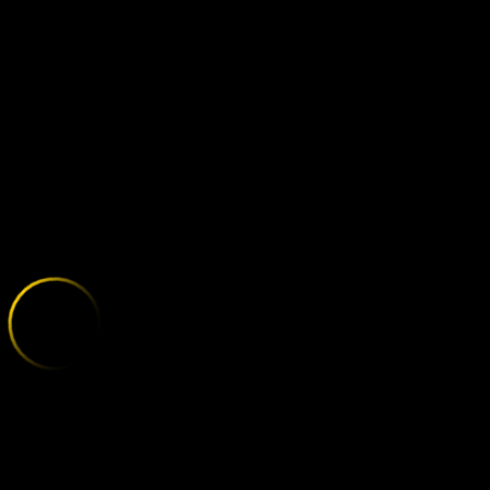
UNION BERLIN
;
E
X
P
L
O
R
E
T
H
E
V
A
R
I
E
T
Y