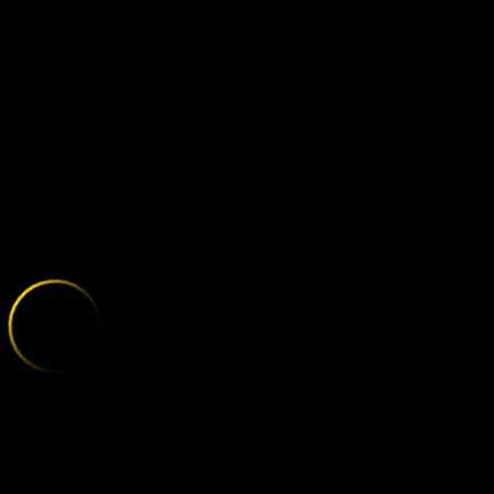
EVERTON - N
;
E
X
P
L
O
R
E
T
H
E
V
A
R
I
E
T
Y