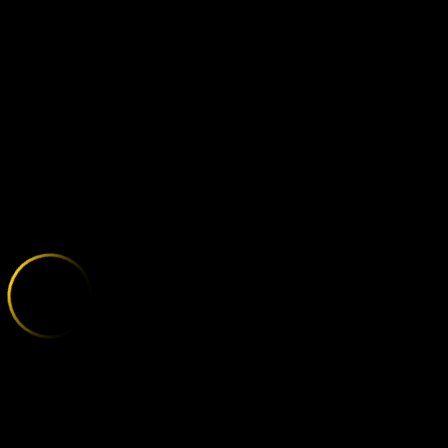
FULHAM - B
;
E
X
P
L
O
R
E
T
H
E
V
A
R
I
E
T
Y