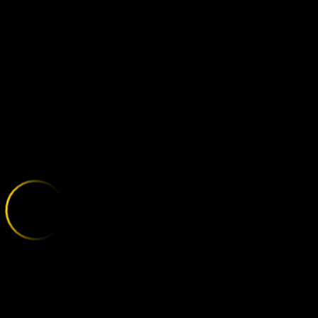
TOTTENHAM -
;
E
X
P
L
O
R
E
T
H
E
V
A
R
I
E
T
Y