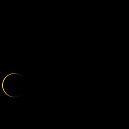
ASTON VILLA 
;
E
X
P
L
O
R
E
T
H
E
V
A
R
I
E
T
Y