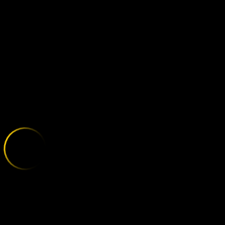
BRIGHTON - 
;
E
X
P
L
O
R
E
T
H
E
V
A
R
I
E
T
Y