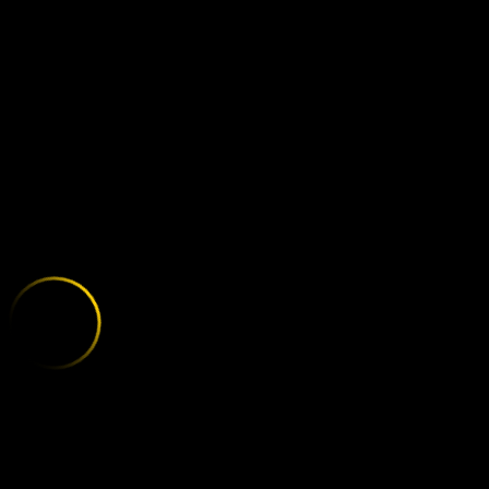
LEICESTER -
;
E
X
P
L
O
R
E
T
H
E
V
A
R
I
E
T
Y