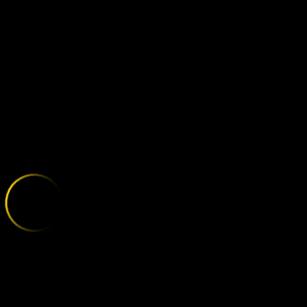
OBOLON - IN
;
E
X
P
L
O
R
E
T
H
E
V
A
R
I
E
T
Y