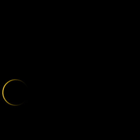
WERDER BREM
;
E
X
P
L
O
R
E
T
H
E
V
A
R
I
E
T
Y