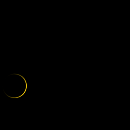
MAINZ - UNIO
;
E
X
P
L
O
R
E
T
H
E
V
A
R
I
E
T
Y