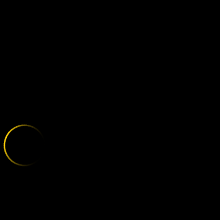
BELGIAN GRAN
;
E
X
P
L
O
R
E
T
H
E
V
A
R
I
E
T
Y