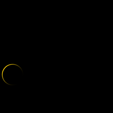
SPANISH GRAN
;
E
X
P
L
O
R
E
T
H
E
V
A
R
I
E
T
Y