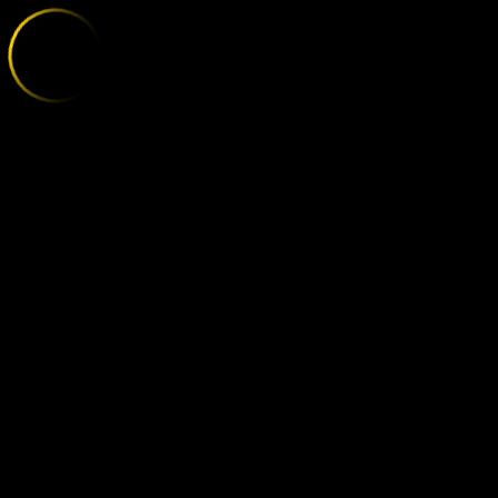
БАВАРІЯ - БО
;
RIETY OF OTHER