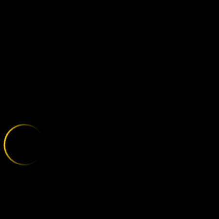
STUTTGART - 
;
E
X
P
L
O
R
E
T
H
E
V
A
R
I
E
T
Y