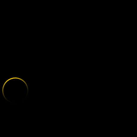
WERDER BREM
;
E
X
P
L
O
R
E
T
H
E
V
A
R
I
E
T
Y