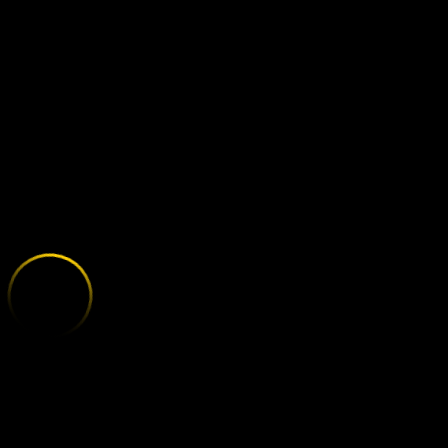
ASTON VILLA
;
E
X
P
L
O
R
E
T
H
E
V
A
R
I
E
T
Y