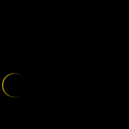
OLEXANDRIA 
;
E
X
P
L
O
R
E
T
H
E
V
A
R
I
E
T
Y